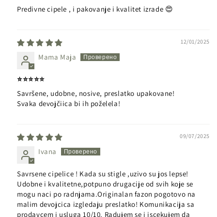
Predivne cipele , i pakovanje i kvalitet izrade 😍
12/01/2025
Mama Maja
⭐️⭐️⭐️⭐️⭐️
Savršene, udobne, nosive, preslatko upakovane!
Svaka devojčiica bi ih poželela!
09/07/2025
Ivana
Savrsene cipelice ! Kada su stigle ,uzivo su jos lepse!
Udobne i kvalitetne,potpuno drugacije od svih koje se
mogu naci po radnjama.Originalan fazon pogotovo na
malim devojcica izgledaju preslatko! Komunikacija sa
prodavcem i usluga 10/10. Radujem se i iscekujem da