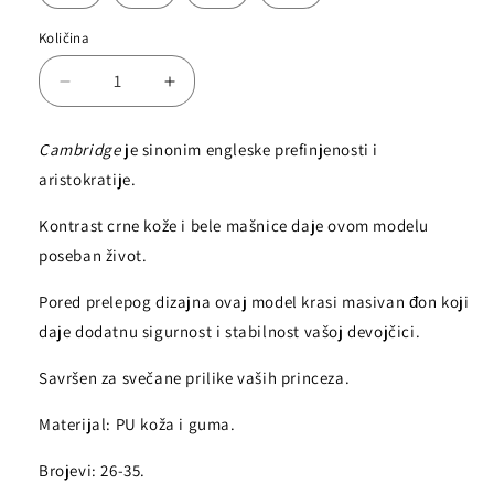
Količina
D
I
e
n
c
c
Cambridge
je sinonim engleske prefinjenosti i
r
r
aristokratije.
e
e
a
a
Kontrast crne kože i bele mašnice daje ovom modelu
s
s
e
e
poseban život.
q
q
u
u
Pored prelepog dizajna ovaj model krasi masivan đon koji
a
a
daje dodatnu sigurnost i stabilnost vašoj devojčici.
n
n
t
t
Savršen za svečane prilike vaših princeza.
i
i
t
t
Materijal: PU koža i guma.
y
y
f
f
Brojevi: 26-35.
o
o