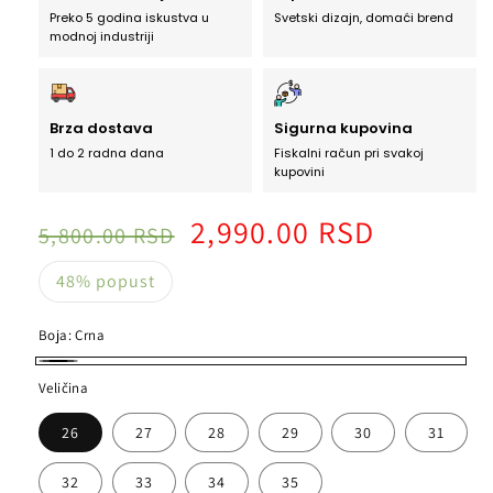
Preko 5 godina iskustva u
Svetski dizajn, domaći brend
modnoj industriji
Brza dostava
Sigurna kupovina
1 do 2 radna dana
Fiskalni račun pri svakoj
kupovini
C
5
2,990.00 RSD
5,800.00 RSD
e
0
n
%
48% popust
a
p
o
Boja:
Crna
p
C
u
Veličina
r
s
t
26
27
28
29
30
31
n
a
32
33
34
35