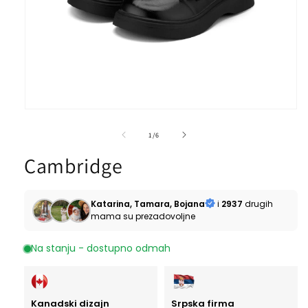
O
p
e
o
1
/
6
n
d
m
Cambridge
e
d
i
a
Katarina, Tamara, Bojana
i
2937
drugih
1
mama su prezadovoljne
i
n
m
Na stanju - dostupno odmah
o
d
a
l
Kanadski dizajn
Srpska firma